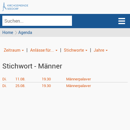
Home
Agenda
|
|
|
Zeitraum
Anlässe für...
Stichworte
Jahre
Stichwort - Männer
Di.
11.08.
19.30
Männerpalaver
Di.
25.08.
19.30
Männerpalaver