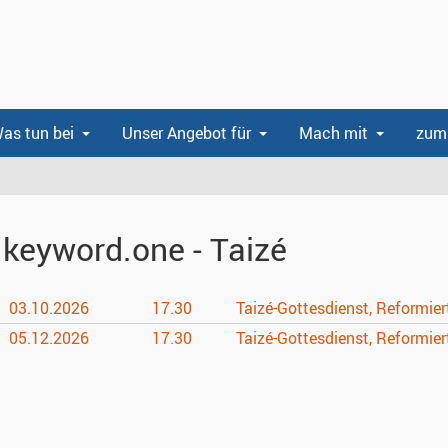
as tun bei
Unser Angebot für
Mach mit
zum 
.keyword.one - Taizé
03.10.
2026
17.30
Taizé-Gottesdienst, Reformier
05.12.
2026
17.30
Taizé-Gottesdienst, Reformier